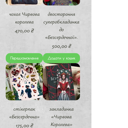
чохол Чирвова
двостороння
королева
суперобкладинка
до
Ціна
470,00 ₴
«Безсердечної».
Ціна
500,00 ₴
Передзамовлення
Додати у кошик
стікерпак
закладинка
«Безсердечна»
«Чирвова
Королева»
Ціна
175,00 ₴