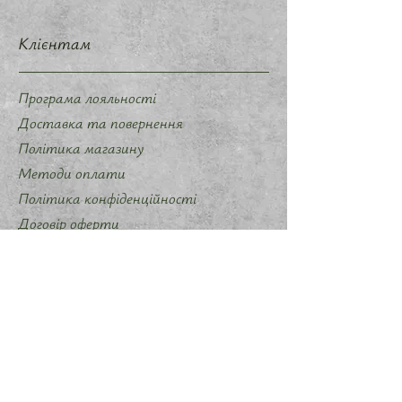
Клієнтам
Програма лояльності
Доставка та повернення
Політика магазину
Методи оплати
Політика конфіденційності
Договір оферти
Співпраця
Запропонувати ідею мерчу
Слідкуйте за нами
Instagram