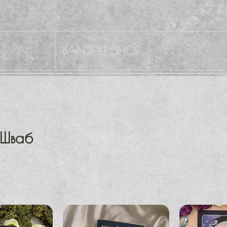
BANSHEE SHOP
 Шваб