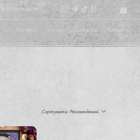
Переглянути бали
Магазин
Про нас
Співпраця
Контакти
Сортувати:
Рекомендовані