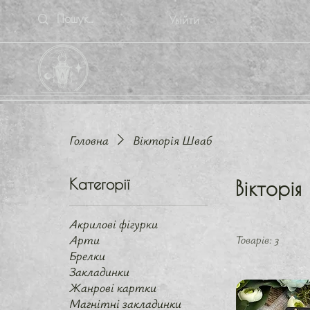
Увійти
Головна
Вікторія Шваб
Категорії
Вікторія
Акрилові фігурки
Арти
Товарів: 3
Брелки
Закладинки
Жанрові картки
Магнітні закладинки