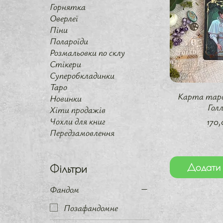
Горнятка
Оверлеї
Піни
Полароїди
Розмальовки по склу
Стікери
Суперобкладинки
Таро
Швидкий 
Карта таро
Новинки
Гол
Хіти продажів
Цін
Чохли для книг
170,
Передзамовлення
Додати 
Фільтри
Фандом
Позафандомне