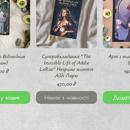
перегляд
Швидкий перегляд
Швидки
 Відлюдник
Суперобкладинка “The
Арт з ти
ланд
Invisible Life of Addie
LaRue” Незриме життя
а
Ці
00 ₴
19
Адді Ларю
Ціна
470,00 ₴
у кошик
Немає в наявності
Додат