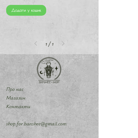
Додати у кошик
1
/
1
Про нас
Магазин
Контакти
shop.for.banshee@gmail.com