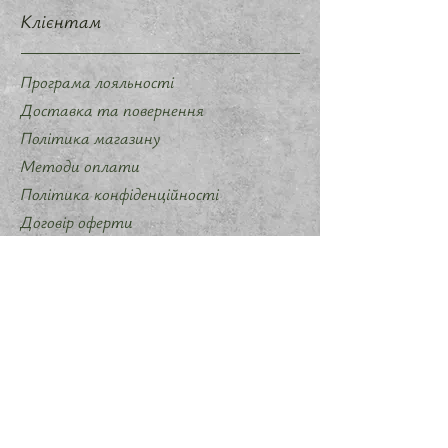
Клієнтам
Програма лояльності
Доставка та повернення
Політика магазину
Методи оплати
Політика конфіденційності
Договір оферти
Співпраця
Запропонувати ідею мерчу
Слідкуйте за нами
Instagram
Telegram