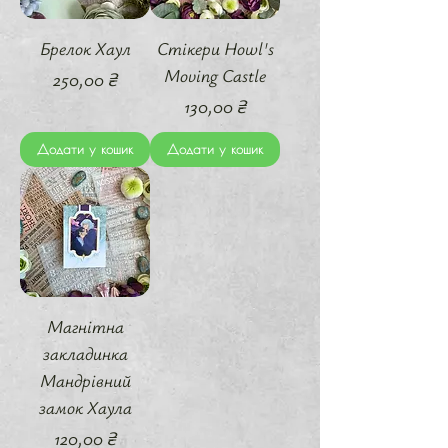
Брелок Хаул
Стікери Howl's
Moving Castle
Ціна
250,00 ₴
Ціна
130,00 ₴
Додати у кошик
Додати у кошик
Магнітна
закладинка
Мандрівний
замок Хаула
Ціна
120,00 ₴