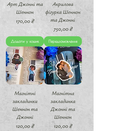
Арт Джонні та
Акрилова
Шеннон
фігурка Шеннон
та Джонні
Ціна
170,00 ₴
Ціна
750,00 ₴
Додати у кошик
Передзамовлення
Магнітні
Магнітна
закладинки
закладинка
Шеннон та
Джонні та
Джонні
Шеннон
Ціна
Ціна
120,00 ₴
120,00 ₴