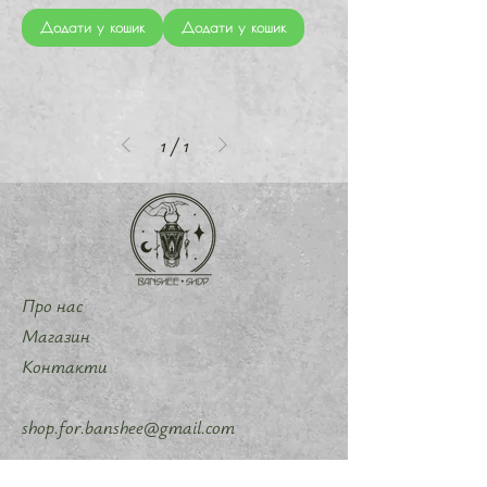
Додати у кошик
Додати у кошик
1
/
1
Про нас
Магазин
Контакти
shop.for.banshee@gmail.com