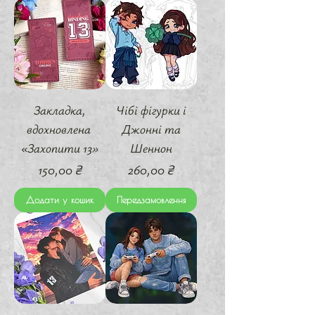
Закладка,
Чібі фігурки і
вдохновлена ​​
Джонні та
«Захопити 13»
Шеннон
Ціна
Ціна
150,00 ₴
260,00 ₴
Додати у кошик
Передзамовлення