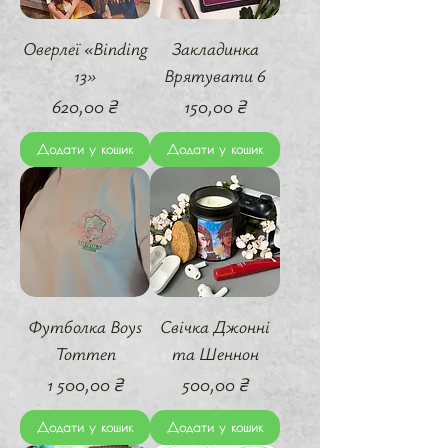
Оверлеї «Binding
Закладинка
13»
Врятувати 6
Ціна
Ціна
620,00 ₴
150,00 ₴
Додати у кошик
Додати у кошик
Футболка Boys
Свічка Джонні
Tommen
та Шеннон
Ціна
Ціна
1 500,00 ₴
500,00 ₴
Додати у кошик
Додати у кошик