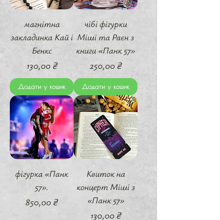
магнітна
чібі фігурки
закладинка Кай і
Міші та Раєн з
Бенкс
книги «Панк 57»
Ціна
Ціна
130,00 ₴
250,00 ₴
Додати у кошик
Додати у кошик
фігурка «Панк
Квиток на
57».
концерт Міші з
«Панк 57»
Ціна
850,00 ₴
Ціна
130,00 ₴