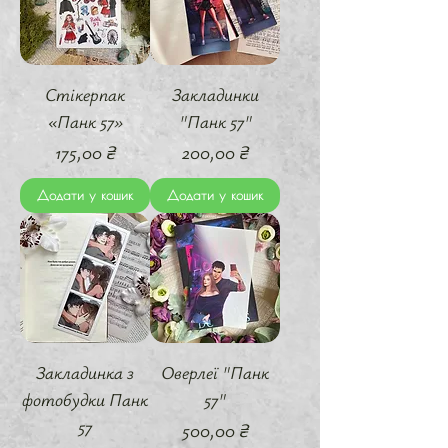
Стікерпак
Закладинки
«Панк 57»
"Панк 57"
Ціна
Ціна
175,00 ₴
200,00 ₴
Додати у кошик
Додати у кошик
Закладинка з
Оверлеї "Панк
фотобудки Панк
57"
57
Ціна
500,00 ₴