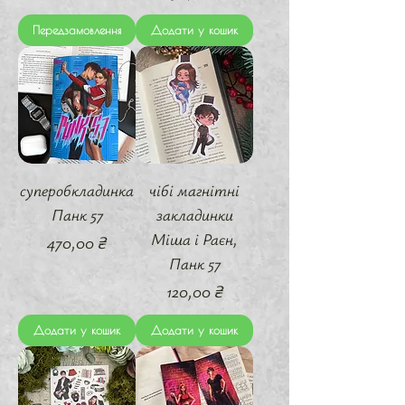
Передзамовлення
Додати у кошик
суперобкладинка
чібі магнітні
Панк 57
закладинки
Міша і Раєн,
Ціна
470,00 ₴
Панк 57
Ціна
120,00 ₴
Додати у кошик
Додати у кошик