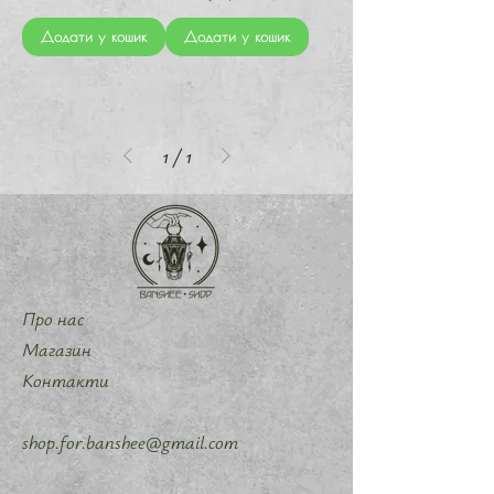
Додати у кошик
Додати у кошик
1
/
1
Про нас
Магазин
Контакти
shop.for.banshee@gmail.com