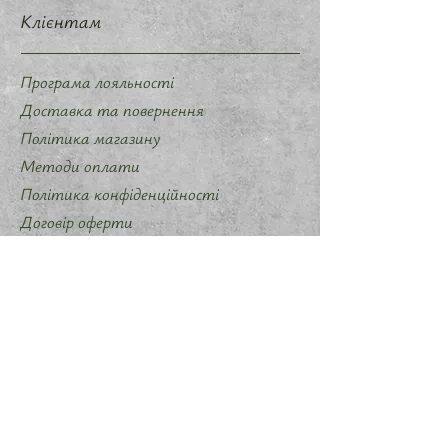
Клієнтам
Програма лояльності
Доставка та повернення
Політика магазину
Методи оплати
Політика конфіденційності
Договір оферти
Співпраця
Запропонувати ідею мерчу
Слідкуйте за нами
Instagram
Telegram