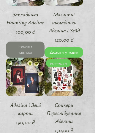
Закладинка
Магнітні
Haunting Adeline
закладинки
Аделіна і Зейд
Ціна
100,00 ₴
Ціна
120,00 ₴
Немає в
наявності
Додати у кошик
Новинка
Аделіна і Зейд
Стікери
карти
Переслідування
Аделіни
Ціна
190,00 ₴
Ціна
150,00 ₴