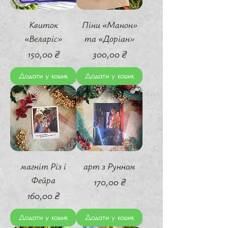
Квиток
Піни «Манон»
«Веларіс»
та «Доріан»
Ціна
Ціна
150,00 ₴
300,00 ₴
Додати у кошик
Додати у кошик
магніт Різ і
арт з Рунном
Фейра
Ціна
170,00 ₴
Ціна
160,00 ₴
Додати у кошик
Додати у кошик