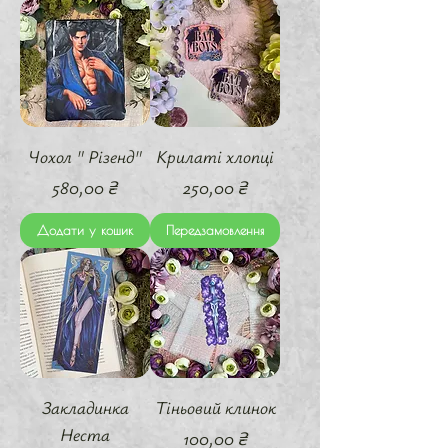
Чохол " Різенд"
Крилаті хлопці
Ціна
Ціна
580,00 ₴
250,00 ₴
Додати у кошик
Передзамовлення
Закладинка
Тіньовий клинок
Неста
Ціна
100,00 ₴