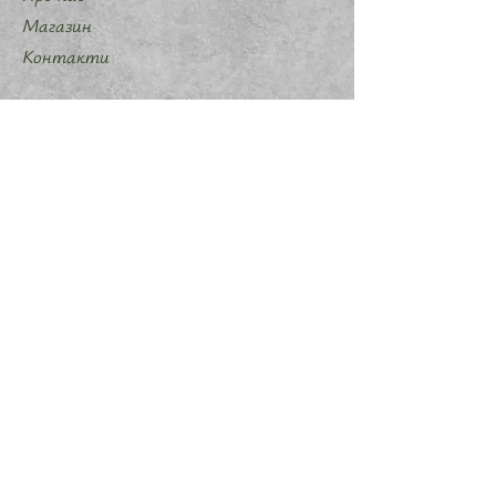
Магазин
Контакти
shop.for.banshee@gmail.com
Клієнтам
Програма лояльності
Доставка та повернення
Політика магазину
Методи оплати
Політика конфіденційності
Договір оферти
Співпраця
Запропонувати ідею мерчу