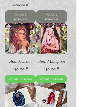
Ціна
200,00 ₴
Немає в
Немає в
наявності
наявності
Арт Люсьєн
Арт Маноріан
Ціна
Ціна
150,00 ₴
150,00 ₴
Додати у кошик
Додати у кошик