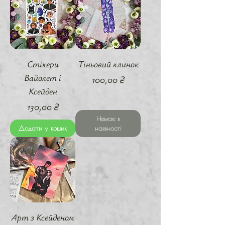
Стікери
Тіньовий клинок
Вайолет і
Ціна
100,00 ₴
Ксейден
Ціна
130,00 ₴
Немає в
Додати у кошик
наявності
Арт з Ксейденом