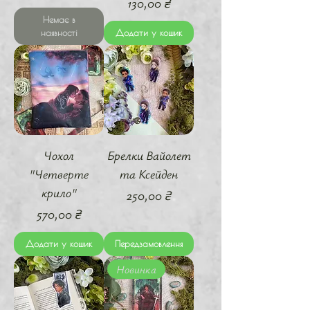
Ціна
130,00 ₴
Немає в
наявності
Додати у кошик
Чохол
Брелки Вайолет
"Четверте
та Ксейден
крило"
Ціна
250,00 ₴
Ціна
570,00 ₴
Додати у кошик
Передзамовлення
Новинка