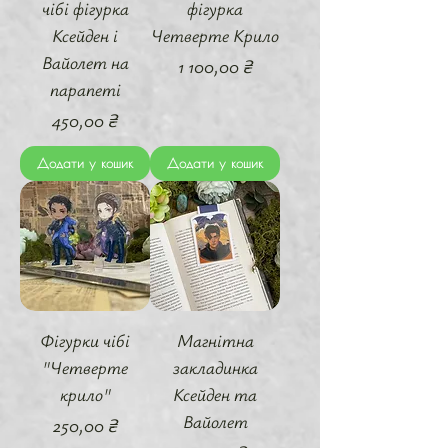
чібі фігурка
фігурка
Ксейден і
Четверте Крило
Вайолет на
Ціна
1 100,00 ₴
парапеті
Ціна
450,00 ₴
Додати у кошик
Додати у кошик
Фігурки чібі
Магнітна
"Четверте
закладинка
крило"
Ксейден та
Вайолет
Ціна
250,00 ₴