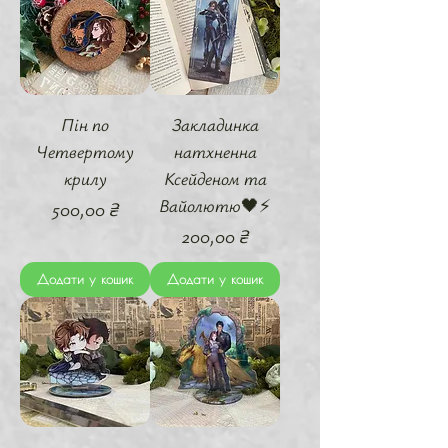
Пін по
Закладинка
Четвертому
натхненна
крилу
Ксейденом та
Вайолютю🖤⚡️
Ціна
500,00 ₴
Ціна
200,00 ₴
Додати у кошик
Додати у кошик