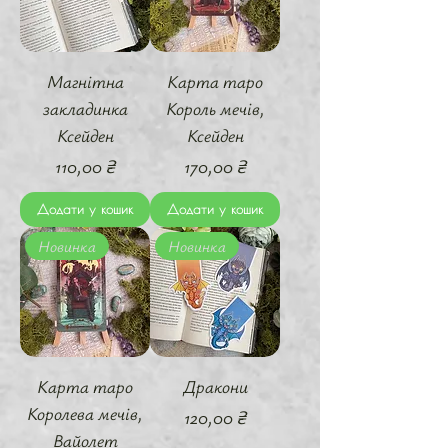
Магнітна
Карта таро
закладинка
Король мечів,
Ксейден
Ксейден
Ціна
Ціна
110,00 ₴
170,00 ₴
Додати у кошик
Додати у кошик
Новинка
Новинка
Карта таро
Дракони
Королева мечів,
Ціна
120,00 ₴
Вайолет