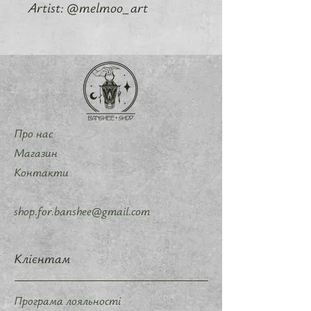
Artist: @melmoo_art
Про нас
Магазин
Контакти
shop.for.banshee@gmail.com
Клієнтам
Програма лояльності