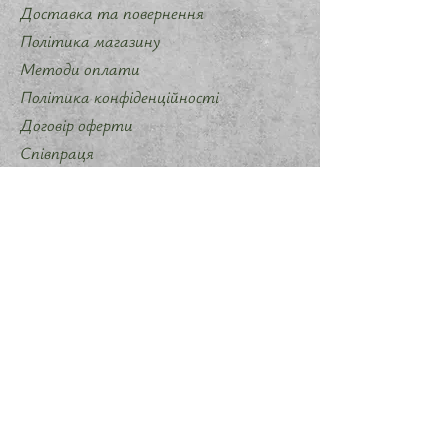
Доставка та повернення
Політика магазину
Методи оплати
Політика конфіденційності
Договір оферти
Співпраця
Запропонувати ідею мерчу
Слідкуйте за нами
Instagram
Telegram
TikTok
ФОП Шалавило Марія Михайлівна
ЄДРПО
3534505920