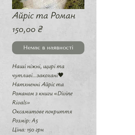
Айріс та Роман
Ціна
150,00 ₴
Немає в наявності
Наші ніжні, щирі та
чутливі…закохані🖤
Натхненні Айріс та
Романом з книги «Divine
Rivals»
Оксамитове покриття
Розмір: А5
Ціна: 150 грн