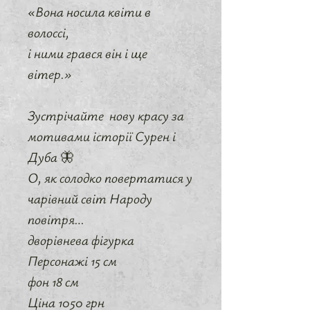
«Вона носила квіти в
волоссі,
і ними грався він і ще
вітер.»
Зустрічайте нову красу за
мотивами історії Сурен і
Дуба 🦋
О, як солодко повертатися у
чарівний світ Народу
повітря…
дворівнева фігурка
Персонажі 15 см
фон 18 см
Ціна 1050 грн