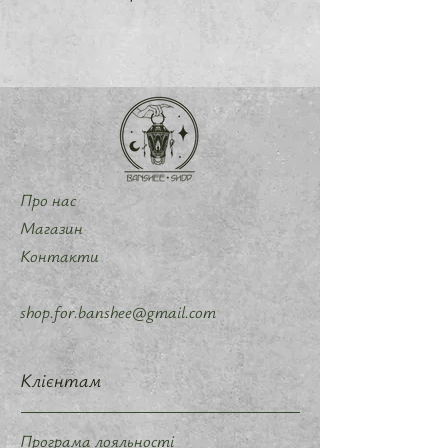
Про нас
Магазин
Контакти
shop.for.banshee@gmail.com
Клієнтам
Програма лояльності