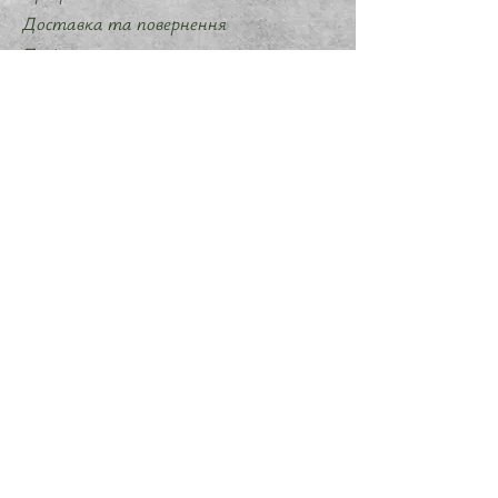
Доставка та повернення
Політика магазину
Методи оплати
Політика конфіденційності
Договір оферти
Співпраця
Запропонувати ідею мерчу
Слідкуйте за нами
Instagram
Telegram
TikTok
ФОП Шалавило Марія Михайлівна
ЄДРПО
3534505920