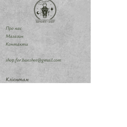
Про нас
Магазин
Контакти
shop.for.banshee@gmail.com
Клієнтам
Програма лояльності
Доставка та повернення
Політика магазину
Методи оплати