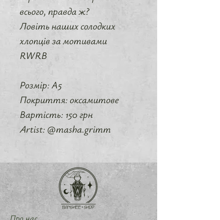
всього, правда ж?
Ловіть наших солодких
хлопців за мотивами
RWRB
Розмір: А5
Покриття: оксамитове
Вартість: 150 грн
Artist: @masha.grimm
Про нас