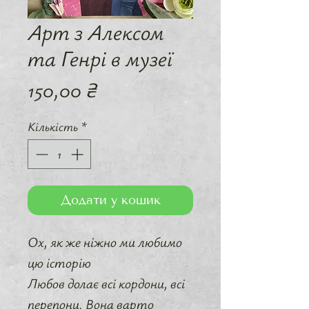
Арт з Алексом
та Генрі в музеї
Ціна
150,00 ₴
Кількість
*
Додати у кошик
Ox, як же ніжно ми любимо
цю історію
Любов долає всі кордони, всі
перепони. Вона варто