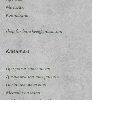
Магазин
Контакти
shop.for.banshee@gmail.com
Клієнтам
Програма лояльності
Доставка та повернення
Політика магазину
Методи оплати
Політика конфіденційності
Договір оферти
Співпраця
Запропонувати ідею мерчу