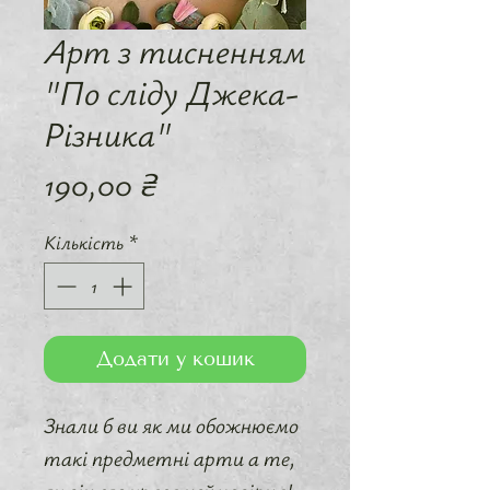
Арт з тисненням
"По сліду Джека-
Різника"
Ціна
190,00 ₴
Кількість
*
Додати у кошик
Знали б ви як ми обожнюємо
такі предметні арти а те,