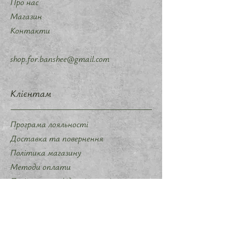
Про нас
Магазин
Контакти
shop.for.banshee@gmail.com
Клієнтам
Програма лояльності
Доставка та повернення
Політика магазину
Методи оплати
Політика конфіденційності
Договір оферти
Співпраця
Запропонувати ідею мерчу