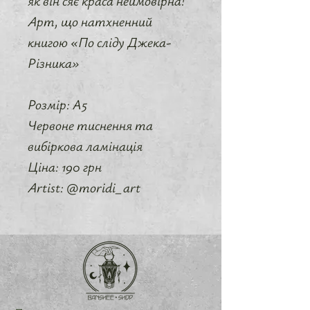
як він сяє краса неймовірна!
Арт, що натхненний
книгою «По сліду Джека-
Різника»
Розмір: А5
Червоне тиснення та
вибіркова ламінація
Ціна: 190 грн
Artist: @moridi_art