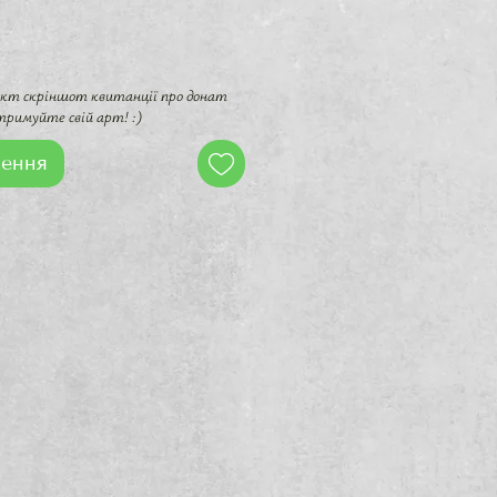
ект скріншот квитанції про донат
тримуйте свій арт! :)
ення