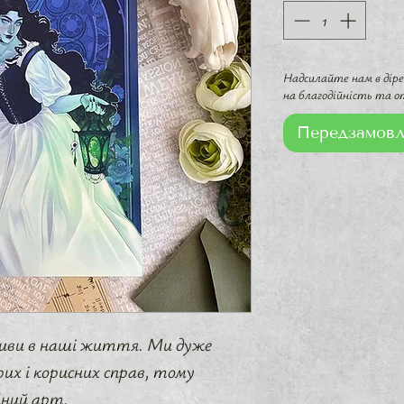
Надсилайте нам в дір
на благодійність та о
Передзамовл
тиви в наші життя. Ми дуже
их і корисних справ, тому
йний арт.