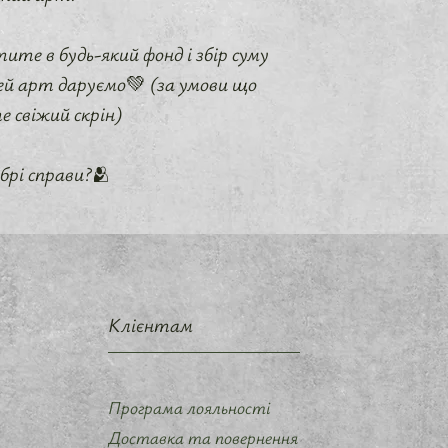
те в будь-який фонд і збір суму
 цей арт даруємо💚 (за умови що
е свіжий скрін)
брі справи?🫂
Клієнтам
Програма лояльності
Доставка та повернення