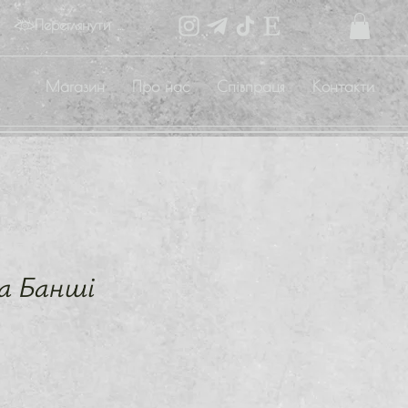
Переглянути бали
Магазин
Про нас
Співпраця
Контакти
а Банші
а