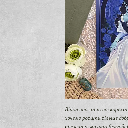
Війна вносить свої корек
хочемо робити більше добр
презентуємо наш благоді