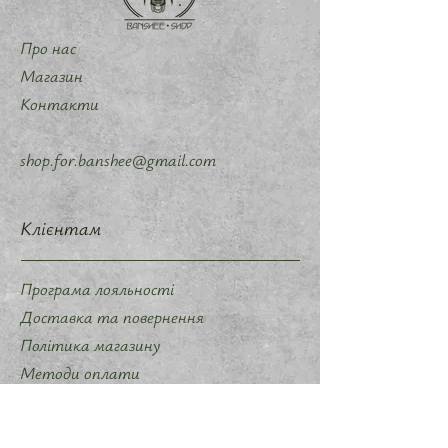
Про нас
Магазин
Контакти
shop.for.banshee@gmail.com
Клієнтам
Програма лояльності
Доставка та повернення
Політика магазину
Методи оплати
Політика конфіденційності
Договір оферти