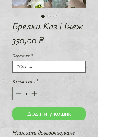
Брелки Каз і Інеж
Ціна
350,00 ₴
Персонаж
*
Кількість
*
Додати у кошик
Нарешті довгоочікуване