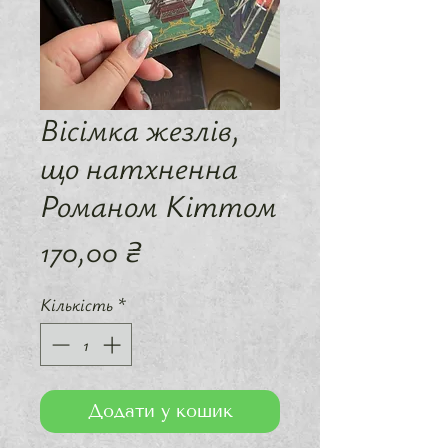
Вісімка жезлів,
що натхненна
Романом Кіттом
Ціна
170,00 ₴
Кількість
*
Додати у кошик