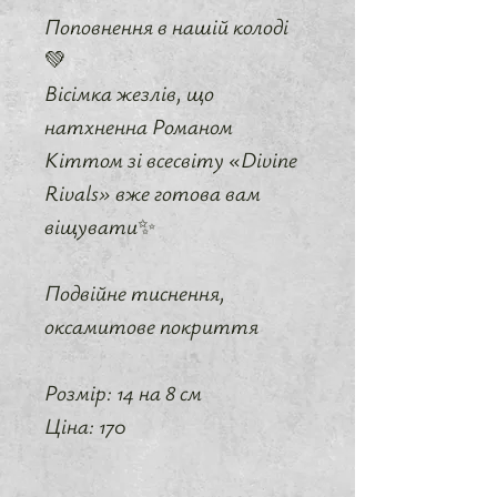
Поповнення в нашій колоді
💚
Вісімка жезлів, що
натхненна Романом
Кіттом зі всесвіту «Divine
Rivals» вже готова вам
віщувати✨
Подвійне тиснення,
оксамитове покриття
Розмір: 14 на 8 см
Ціна: 170