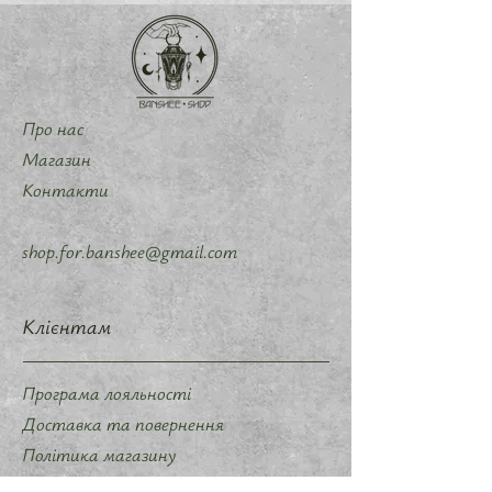
Про нас
Магазин
Контакти
shop.for.banshee@gmail.com
Клієнтам
Програма лояльності
Доставка та повернення
Політика магазину
Методи оплати