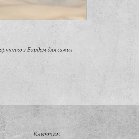
орнятко з Бардом для самих
Клієнтам