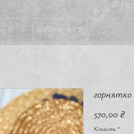
BANSHEE SHOP
горнятко 
Ці
570,00 ₴
Кількість
*