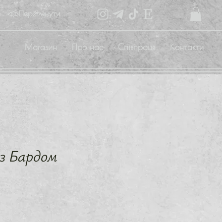
Переглянути бали
Магазин
Про нас
Співпраця
Контакти
з Бардом
на