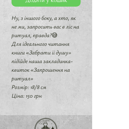
Додати у кошик
Ну, з іншого боку, а хто, як
не ми, запросить вас в ліс на
ритуал, правда?😅
Для ідеального читання
книги «Забрати іі душу»
підійде наша закладинка-
квиток «Запрошення на
ритуал»
Розмір: 18/8 см
Ціна: 150 грн