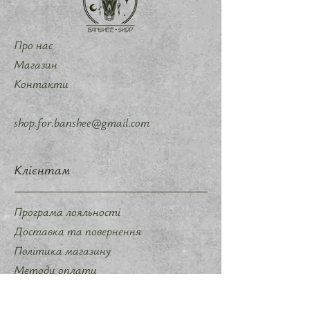
Про нас
Магазин
Контакти
shop.for.banshee@gmail.com
Клієнтам
Програма лояльності
Доставка та повернення
Політика магазину
Методи оплати
Політика конфіденційності
Договір оферти