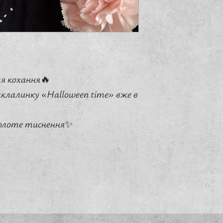
ля кохання🔥
клалинку «Halloween time» вже в
олоте тиснення✨