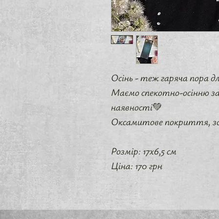
Осінь - теж гаряча пора д
Маємо спекотно-осінню за
наявності💚
Оксамитове покриття, з
Розмір: 17х6,5 см
Ціна: 170 грн