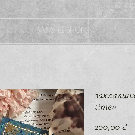
BANSHEE SHOP
заклалин
time»
Ц
200,00 ₴