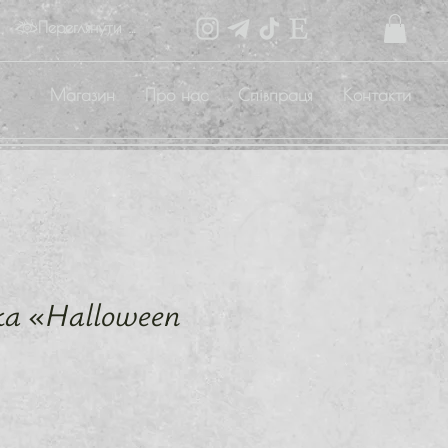
Переглянути бали
Магазин
Про нас
Співпраця
Контакти
ка «Halloween
іна