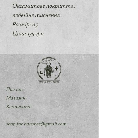
Оксамитове покриття,
подвійне тиснення
Розмір: а5
Ціна: 175 грн
Про нас
Магазин
Контакти
shop.for.banshee@gmail.com