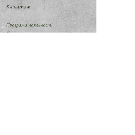
Клієнтам
Програма лояльності
Доставка та повернення
Політика магазину
Методи оплати
Політика конфіденційності
Договір оферти
Співпраця
Запропонувати ідею мерчу
Слідкуйте за нами
Instagram
Telegram