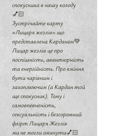
спокусника в нашу колоду
💅🏻
Зустрічайте карту
«Лицаря жезлів» що
представлена Карданом💚
Лицар жезлів це про
поспішність, авантюрність
та енергійність. Про вміння
бути чарівним і
захоплюючим (а Кардан той
ще спокусник). Тому і
самовпевненість,
сексуальність і безсоромний
флірт Лицаря Жезлів
ми не могли оминути💅🏻