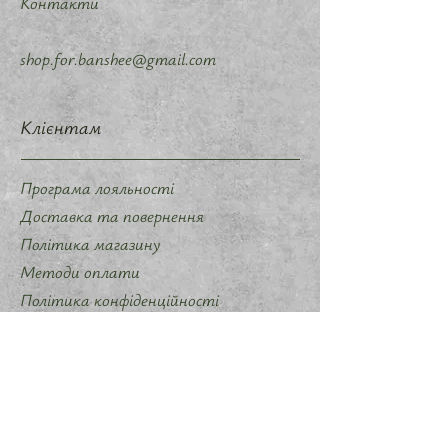
Контакти
shop.for.banshee@gmail.com
Клієнтам
Програма лояльності
Доставка та повернення
Політика магазину
Методи оплати
Політика конфіденційності
Договір оферти
Співпраця
Запропонувати ідею мерчу