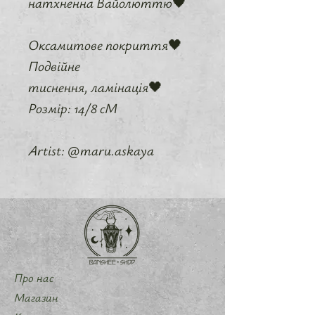
натхненна Вайолюттю🖤
Оксамитове покриття🖤
Подвійне
тиснення, ламінація🖤
Розмір: 14/8 сМ
Artist: @maru.askaya
Про нас
Магазин