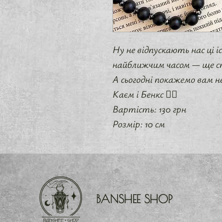
Ну не відпускають нас ці і
найближчим часом — ще ст
А сьогодні покажемо вам н
Каєм і Бенкс 🙂‍↔️
Вартість: 130 грн
Розмір: 10 см
BANSHEE SHOP