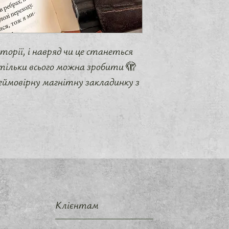
сторії, і навряд чи це станеться
ільки всього можна зробити 🫣
еймовірну магнітну закладинку з
Клієнтам