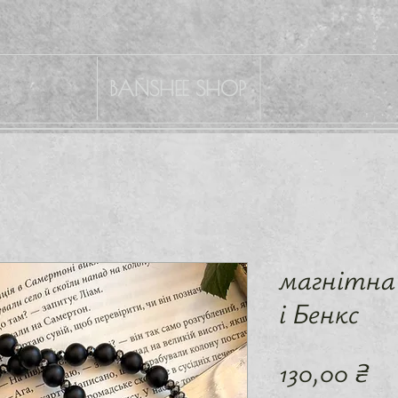
BANSHEE SHOP
магнітна
і Бенкс
Ці
130,00 ₴