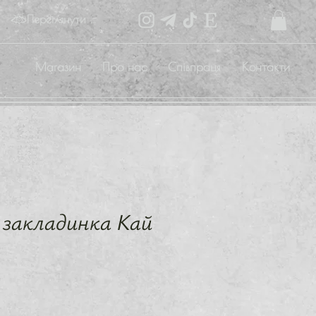
Переглянути бали
Магазин
Про нас
Співпраця
Контакти
 закладинка Кай
на