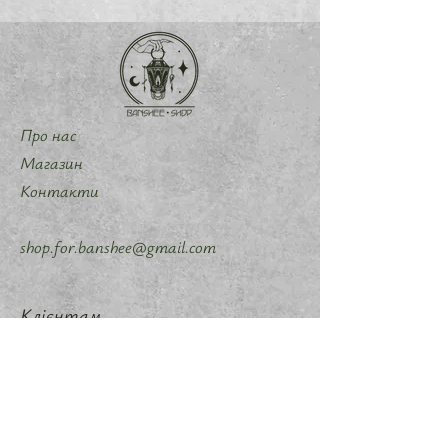
Про нас
Магазин
Контакти
shop.for.banshee@gmail.com
Клієнтам
Програма лояльності
Доставка та повернення
Політика магазину