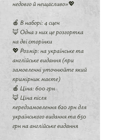
недовго й нещасливо»💖
🍎 В наборі: 4 сцен
🦊 Одна з них це розгортка
на дві сторінки
💖 Розмір: на українське та
англійське видання (при
замовленні уточнюйте який
примірник маєте)
🍎 Ціна: 600 грн
🦊 Ціна після
передзамовлення 620 грн для
українського видання та 650
грн на англійське видання