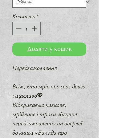
Кількість
*
Додати у кошик
Передзамовлення
Всім, хто мріє про своє довго
і щасливо💖
Відкриваємо казкове,
мрійливе і трохи яблучне
передзамовлення на оверлеї
до книги «Балада про