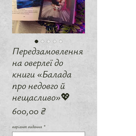
Передзамовлення
на оверлеї до
книги «Балада
про недовго й
нещасливо»💖
Ціна
600,00 ₴
варіант видання
*