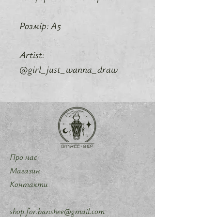
Розмір: А5
Artist:
@girl_just_wanna_draw
Про нас
Магазин
Контакти
shop.for.banshee@gmail.com