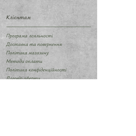
Клієнтам
Програма лояльності
Доставка та повернення
Політика магазину
Методи оплати
Політика конфіденційності
Договір оферти
Співпраця
Запропонувати ідею мерчу
Слідкуйте за нами
Instagram