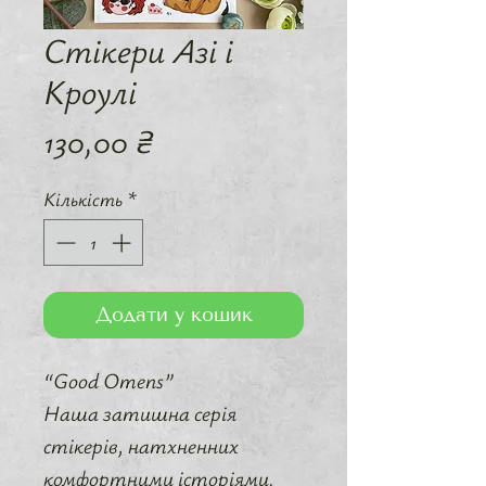
Стікери Азі і
Кроулі
Ціна
130,00 ₴
Кількість
*
Додати у кошик
“Good Omens”
Наша затишна серія
стікерів, натхненних
комфортними історіями.