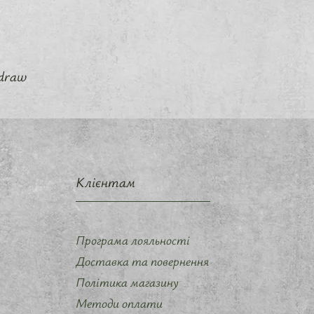
_draw
Клієнтам
Програма лояльності
Доставка та повернення
Політика магазину
Методи оплати