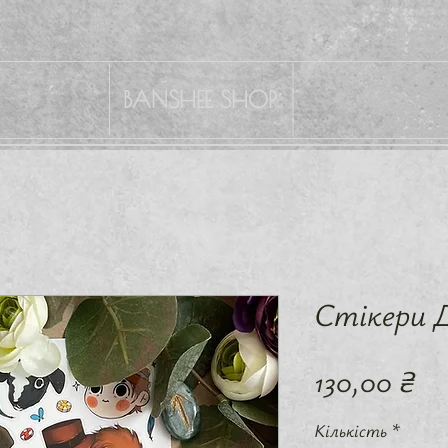
BANSHEE SHOP
Стікери Д
Ці
130,00 ₴
Кількість
*