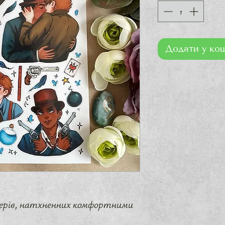
Додати у ко
ерів, натхненних комфортними