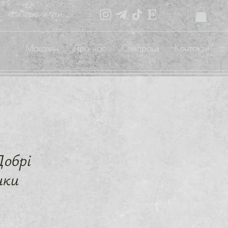
Переглянути бали
Магазин
Про нас
Співпраця
Контакти
Добрі
ики
на