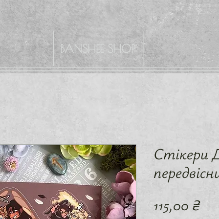
BANSHEE SHOP
Стікери 
передвісн
Ці
115,00 ₴