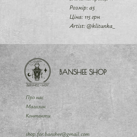
Розмір: а5
Ціна: 115 грн
Artist: @klitunka_
BANSHEE SHOP
Про нас
Магазин
Контакти
shop.for.banshee@gmail.com