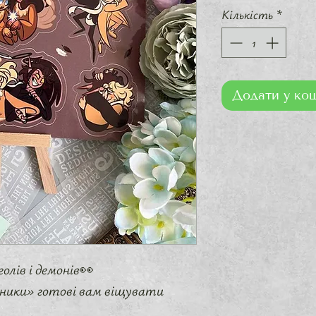
Кількість
*
Додати у ко
олів і демонів👀
сники» готові вам віщувати