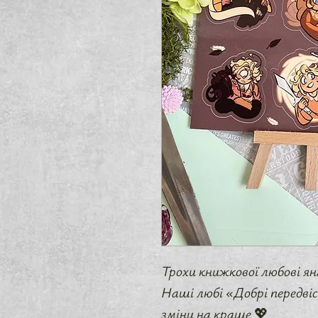
Трохи книжкової любові янг
Наші любі «Добрі передві
зміни на краще 💖