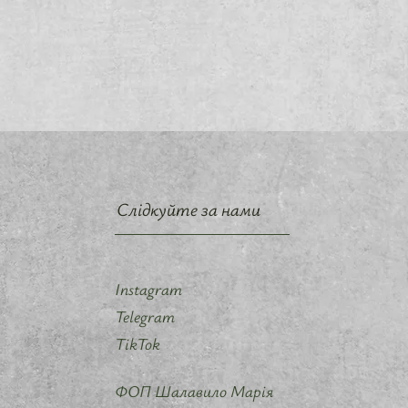
Слідкуйте за нами
Instagram
Telegram
TikTok
ФОП Шалавило Марія