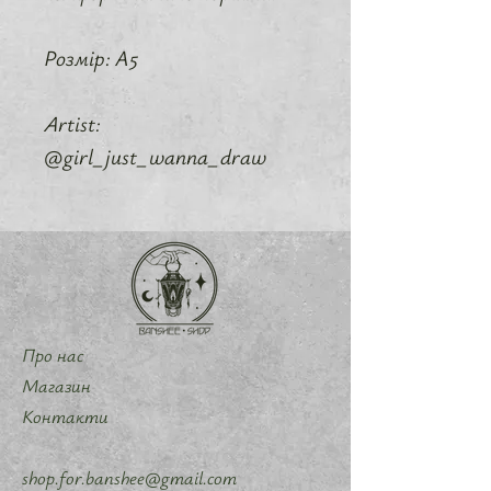
Розмір: А5
Artist:
@girl_just_wanna_draw
Про нас
Магазин
Контакти
shop.for.banshee@gmail.com