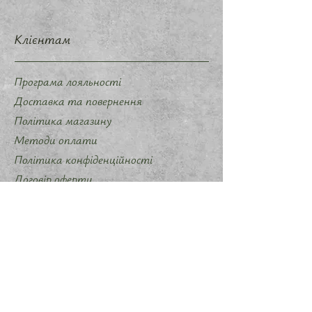
Клієнтам
Програма лояльності
Доставка та повернення
Політика магазину
Методи оплати
Політика конфіденційності
Договір оферти
Співпраця
Запропонувати ідею мерчу
Слідкуйте за нами
Instagram