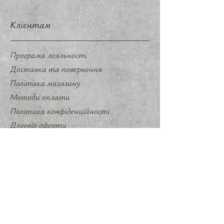
Клієнтам
Програма лояльності
Доставка та повернення
Політика магазину
Методи оплати
Політика конфіденційності
Договір оферти
Співпраця
Запропонувати ідею мерчу
Слідкуйте за нами
Instagram