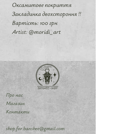
Оксамитове покриття
Закладинка двохстороння !!
Вартість: 100 грн
Artist: @moridi_art
Про нас
Магазин
Контакти
shop.for.banshee@gmail.com