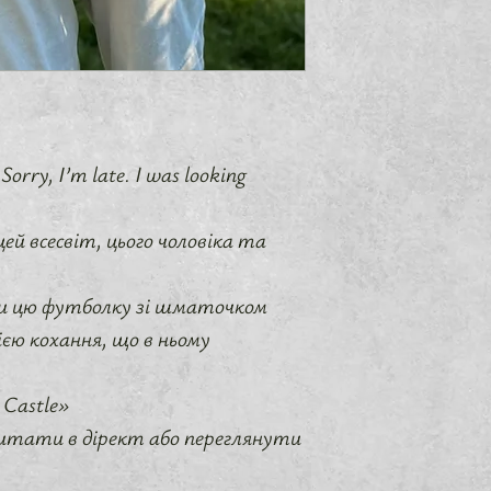
Sorry, I’m late. I was looking
й всесвіт, цього чоловіка та
ти цю футболку зі шматочком
ією кохання, що в ньому
Castle»
итати в дірект або переглянути