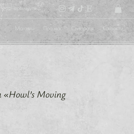
Переглянути бали
Магазин
Про нас
Співпраця
Контакти
 «Howl’s Moving
Ціна