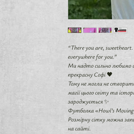
“There you are, sweetheart. 
everywhere for you.”
Ми надто сильно любимо це
прекрасну Софі 🖤
Тому не могли не створи
магії цього світу та істор
зароджується ✨
Футболка «Howl’s Moving 
Розмірну сітку можна зап
на сайті.