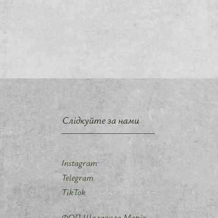
Слідкуйте за нами
Instagram
Telegram
TikTok
ФОП Шалавило Марія