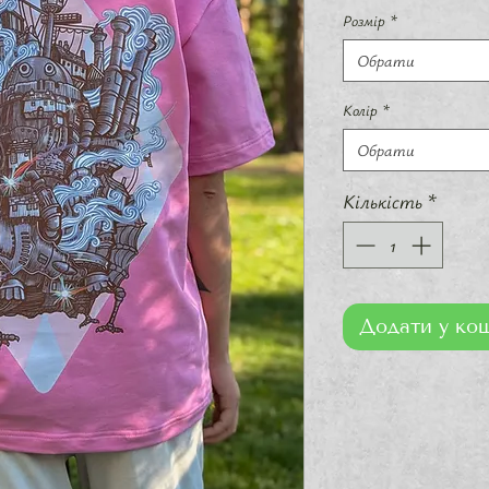
Розмір
*
Обрати
Колір
*
Обрати
Кількість
*
Додати у ко