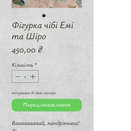
Фігурка чібі Емі
та Шіро
Ціна
450,00 ₴
Кількість
*
очікування до двох місяців
Передзамовлення
Вааааааааай, мандрівники!