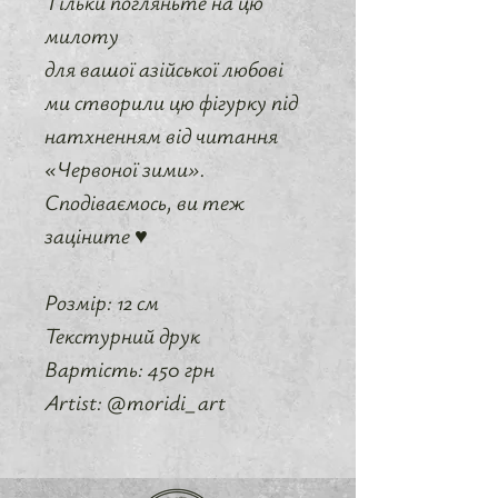
Тільки погляньте на цю
милоту
для вашої азійської любові
ми створили цю фігурку під
натхненням від читання
«Червоної зими».
Сподіваємось, ви теж
заціните ♥
Розмір: 12 см
Текстурний друк
Вартість: 450 грн
Artist: @moridi_art