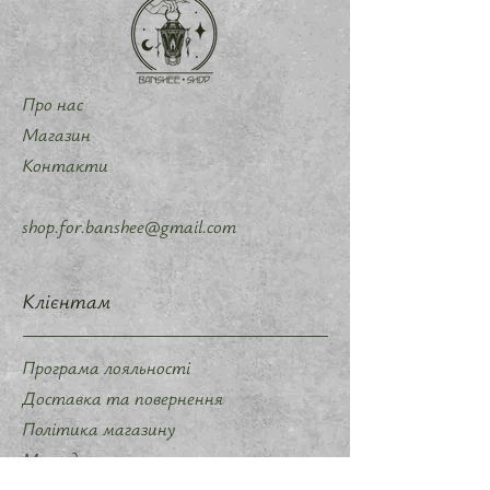
Про нас
Магазин
Контакти
shop.for.banshee@gmail.com
Клієнтам
Програма лояльності
Доставка та повернення
Політика магазину
Методи оплати
Політика конфіденційності