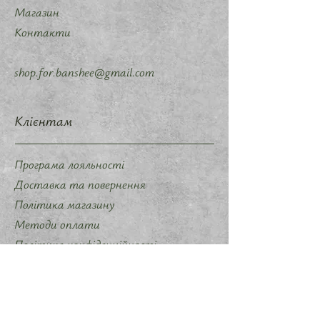
Магазин
Контакти
shop.for.banshee@gmail.com
Клієнтам
Програма лояльності
Доставка та повернення
Політика магазину
Методи оплати
Політика конфіденційності
Договір оферти
Співпраця
Запропонувати ідею мерчу