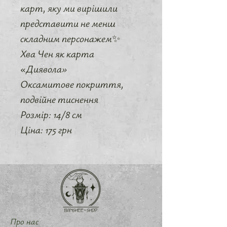
карт, яку ми вирішили
представити не менш
складним персонажем✨
Хва Чен як карта
«Диявола»
Оксамитове покриття,
подвійне тиснення
Розмір: 14/8 см
Ціна: 175 грн
Про нас