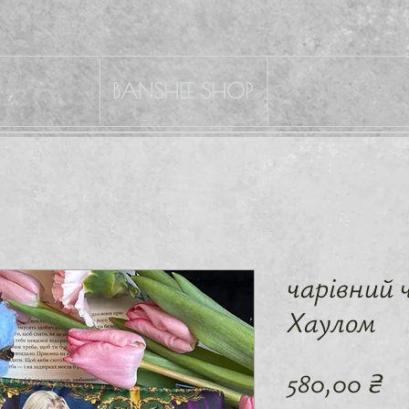
BANSHEE SHOP
чарівний 
Хаулом
Ц
580,00 ₴