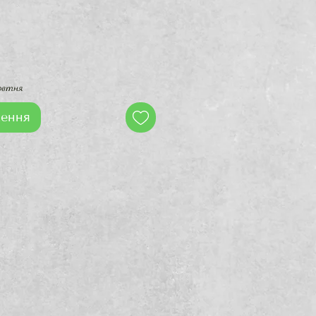
жовтня
ення