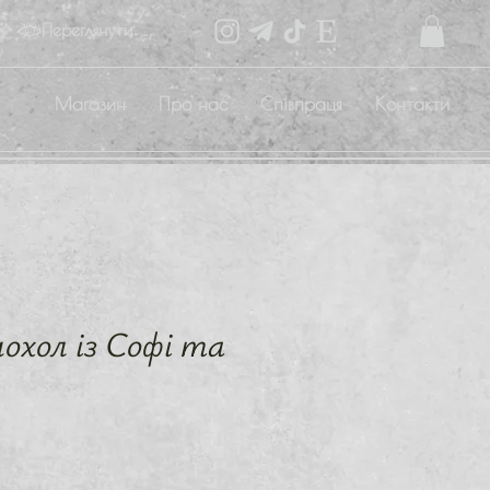
Переглянути бали
Магазин
Про нас
Співпраця
Контакти
чохол із Софі та
іна