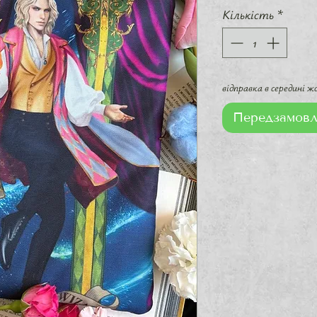
Кількість
*
відправка в середині 
Передзамовл