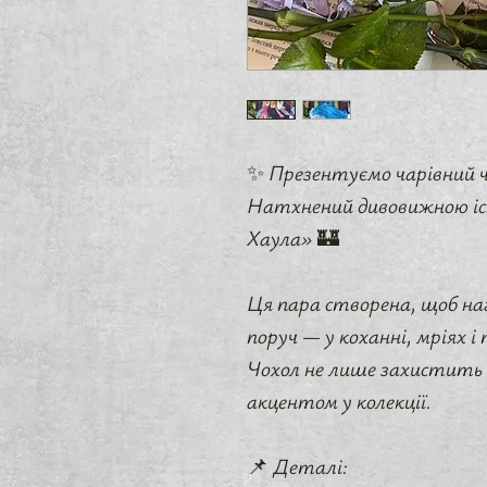
✨ Презентуємо чарівний ч
Натхнений дивовижною іс
Хаула» 🏰
Ця пара створена, щоб на
поруч — у коханні, мріях і
Чохол не лише захистить 
акцентом у колекції.
📌 Деталі: