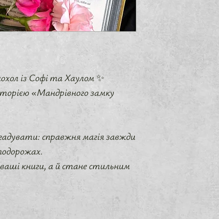
охол із Софі та Хаулом ✨
торією «Мандрівного замку
гадувати: справжня магія завжди
 подорожах.
ваші книги, а й стане стильним