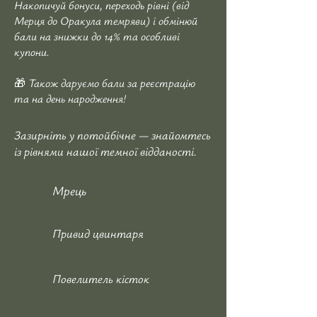
Накопичуй бонуси, переходь рівні (від
Мерця до Оракула темряви) і обмінюй
бали на знижки до 14% та особливі
купони.
🎁 Також даруємо бали за реєстрацію
та на день народження!
Зазирніть у потойбічне — знайомтесь
із рівнями нашої темної відданості.
Мрець
Привид цвинтаря
Повелитель кісток