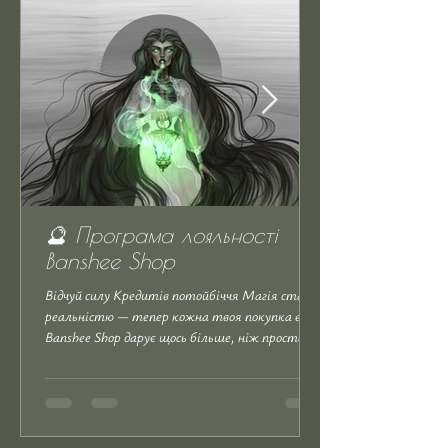
🔮 Програма лояльності
Banshee Shop
Відчуй силу Кредитів потойбіччя Магія стала
реальністю — тепер кожна твоя покупка в
Banshee Shop дарує щось більше, ніж просто...