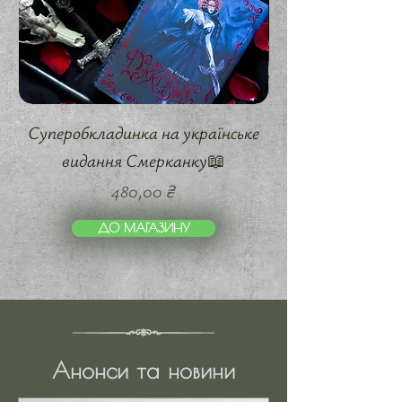
Суперобкладинка на українське
суперобкладинк
видання Смерканку📖
Ціна
480,00 ₴
ДО МАГАЗИНУ
Анонси та новини