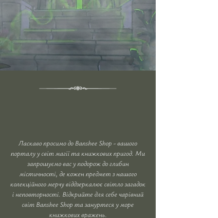
Магічне осяяння
книжкового шляху
Ласкаво просимо до Banshee Shop - вашого
порталу у світ магії та книжкових пригод. Ми
запрошуємо вас у подорож до глибин
містичності, де кожен предмет з нашого
колекційного мерчу віддзеркалює світло загадок
і неповторності. Відкрийте для себе чарівний
світ Banshee Shop та зануртеся у море
книжкових вражень.