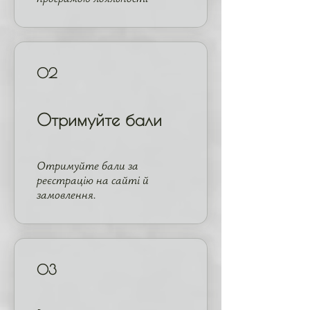
02
Отримуйте бали
Отримуйте бали за
реєстрацію на сайті й
замовлення.
03