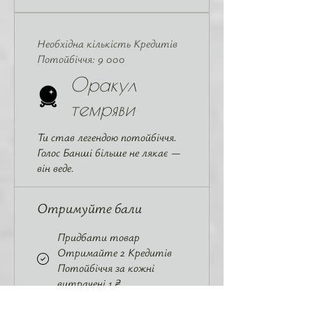
Необхідна кількість Кредитів
Потойбіччя: 9 000
Оракул
темряви
Ти став легендою потойбіччя.
Голос Банші більше не лякає —
він веде.
Отримуйте бали
Придбати товар
Отримайте 2 Кредитів
Потойбіччя за кожні
витрачені 1 ₴