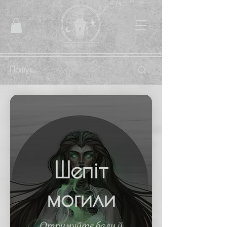
Шепіт
могили
Отримуйте бали й