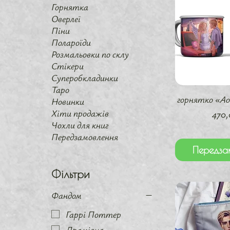
Горнятка
Оверлеї
Піни
Полароїди
Розмальовки по склу
Стікери
Суперобкладинки
Таро
Швидкий 
горнятко «Aoi
Новинки
Хіти продажів
Цін
470,
Чохли для книг
Передзамовлення
Передза
Фільтри
Фандом
Гаррі Поттер
Драміона