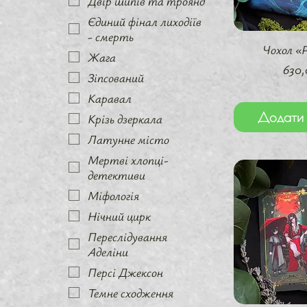
Двір шипів та троянд
Єдиний фінал лиходіїв
- смерть
Швидкий 
Чохол «
Жага
Цін
630,
Зіпсований
Каравал
Додати 
Крізь дзеркала
Латунне місто
Мертві хлопці-
детективи
Міфологія
Нічний цирк
Переслідування
Аделіни
Персі Джексон
Темне сходження