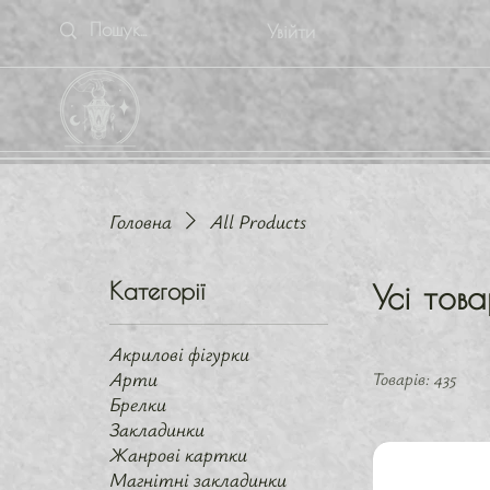
Увійти
Головна
All Products
Категорії
Усі тов
Акрилові фігурки
Арти
Товарів: 435
Брелки
Закладинки
Жанрові картки
Магнітні закладинки