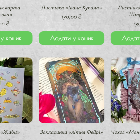
перегляд
Швидкий перегляд
Швидки
як карта
Листівка «Івана Купала»
Листівка
вола»
Штр
Ціна
130,00 ₴
а
Ці
00 ₴
13
у кошик
Додати у кошик
Додат
перегляд
Швидкий перегляд
Швидки
 «Жаби»
Закладинка «літня Фейрі»
Чохол «Ман