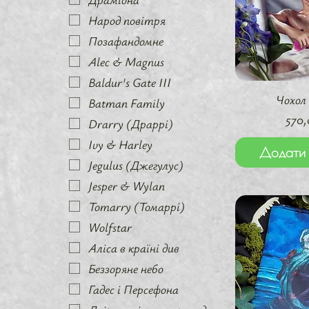
Народ повітря
Позафандомне
Alec & Magnus
Baldur's Gate III
Швидкий 
Чохол
Batman Family
Цін
570,
Drarry (Драррі)
Ivy & Harley
Додати 
Jegulus (Джегулус)
Jesper & Wylan
Tomarry (Томаррі)
Wolfstar
Аліса в країні див
Беззоряне небо
Гадес і Персефона