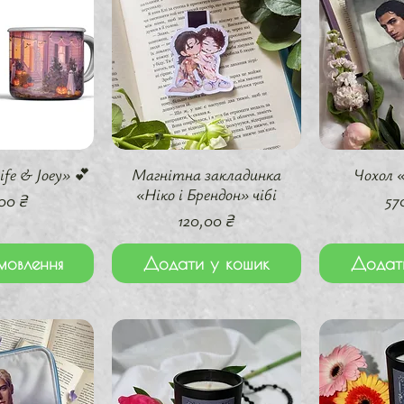
перегляд
Швидкий перегляд
Швидки
fe & Joey» 💕
Магнітна закладинка
Чохол 
«Ніко і Брендон» чібі
а
Ці
00 ₴
57
Ціна
120,00 ₴
мовлення
Додати у кошик
Додат