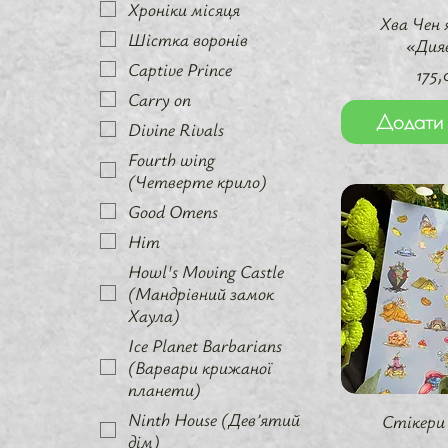
Хроніки місяця
Швидкий 
Хва Чен 
Шістка воронів
«Дия
Captive Prince
Цін
175,
Carry on
Додати 
Divine Rivals
Fourth wing
(Четверте крило)
Good Omens
Him
Howl's Moving Castle
(Мандрівний замок
Хаула)
Ice Planet Barbarians
(Варвари крижаної
планети)
Швидкий 
Ninth House (Девʼятий
Стікери
дім)