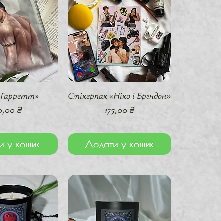
й перегляд
Швидкий перегляд
«Гарретт»
Стікерпак «Ніко і Брендон»
на
Ціна
0,00 ₴
175,00 ₴
и у кошик
Додати у кошик