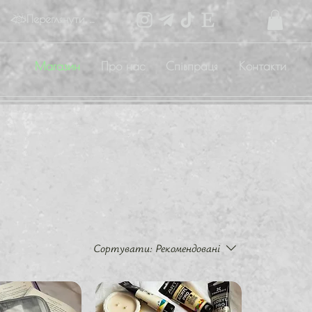
Переглянути бали
Магазин
Про нас
Співпраця
Контакти
Сортувати:
Рекомендовані