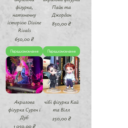
фігурка,
Пайк та
натхненну
Джордан
історією Divine
Ціна
850,00 ₴
Rivals
Ціна
650,00 ₴
Передзамовлення
Передзамовлення
Акрилова
чібі фігурки Кай
фігурка Сурен і
та Вілл
Дуб
Ціна
250,00 ₴
Ціна
1 050,00 ₴