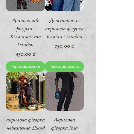
Арилова чібі
Двостороння
фігурка з
акрилова фігурка
Кілліаном та
Клліан і Гліндон
Гліндон
Ціна
750,00 ₴
Ціна
450,00 ₴
Передзамовлення
Передзамовлення
акрилова фігурка
Акрилова
небезпечна Джуд
фігурка Josh