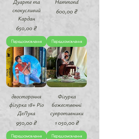
Дуарте та
Hammond
спокусливий
Ціна
600,00 ₴
Кардан
Ціна
650,00 ₴
Передзамовлення
Передзамовлення
двостороння
Фігурка
фігурка 18+ Ріо
божественні
ДеЛука
супротивники
Ціна
Ціна
950,00 ₴
1 050,00 ₴
Передзамовлення
Передзамовлення