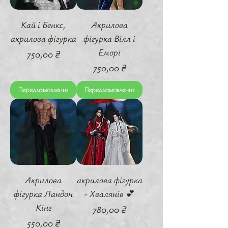
Кай і Бенкс,
Акрилова
акрилова фігурка
фігурка Вілл і
Еморі
Ціна
750,00 ₴
Ціна
750,00 ₴
Передзамовлення
Передзамовлення
Акрилова
акрилова фігурка
фігурка Ландон
- Хвалянів 💕
Кінг
Ціна
780,00 ₴
Ціна
550,00 ₴