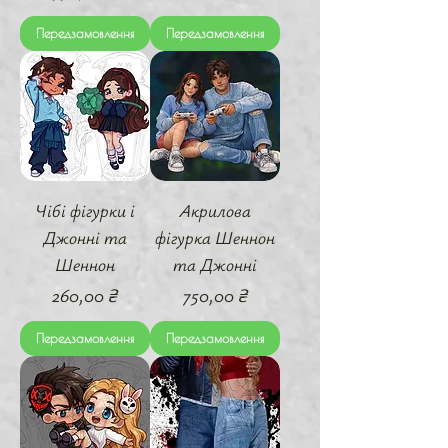
Передзамовлення
Передзамовлення
Чібі фігурки і
Акрилова
Джонні та
фігурка Шеннон
Шеннон
та Джонні
Ціна
Ціна
260,00 ₴
750,00 ₴
Передзамовлення
Передзамовлення