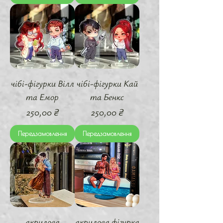
чібі-фігурки Вілл
чібі-фігурки Кай
та Емор
та Бенкс
Ціна
Ціна
250,00 ₴
250,00 ₴
Передзамовлення
Передзамовлення
акрилова
акрилова фігурка