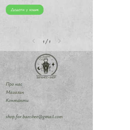
Додати у кошик
1
/
1
Про нас
Магазин
Контакти
shop.for.banshee@gmail.com