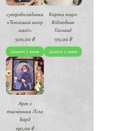
суперобкладинка
Карта таро
«Темніший колір
Відлюдник
магії»
Голланд
Ціна
Ціна
500,00 ₴
170,00 ₴
Додати у кошик
Додати у кошик
Арт з
тисненням Ліла
Бард
Ціна
190,00 ₴