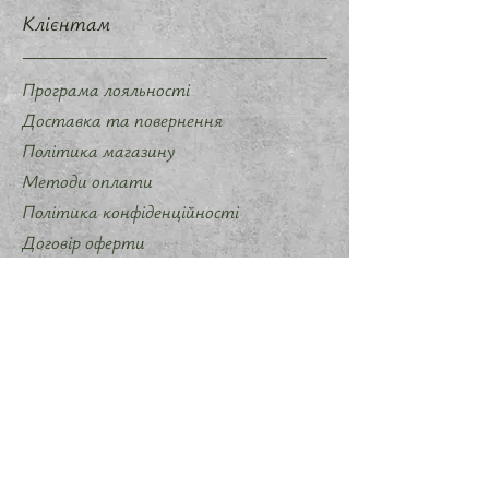
Клієнтам
Програма лояльності
Доставка та повернення
Політика магазину
Методи оплати
Політика конфіденційності
Договір оферти
Співпраця
Запропонувати ідею мерчу
Слідкуйте за нами
Instagram
Telegram