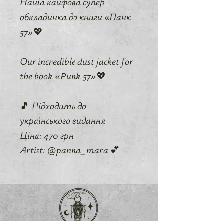
Наша кайфова супер
обкладинка до книги «Панк
57»💖
Our incredible dust jacket for
the book «Punk 57»💖
🎵 Підходить до
українського видання
Ціна: 470 грн
Artist: @panna_mara 💕