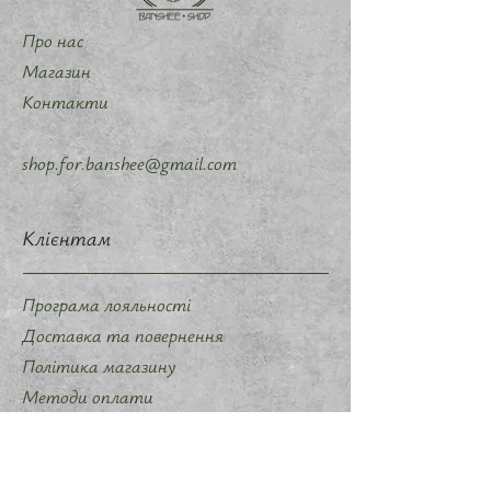
Про нас
Магазин
Контакти
shop.for.banshee@gmail.com
Клієнтам
Програма лояльності
Доставка та повернення
Політика магазину
Методи оплати
Політика конфіденційності
Договір оферти
Співпраця