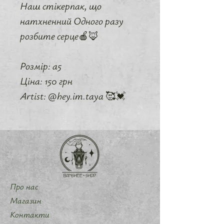
Наш стікерпак, що
натхненний Одного разу
розбите серце🍎🦊
Розмір: а5
Ціна: 150 грн
Artist: @hey.im.taya 🥰💓
Про нас
Магазин
Контакти