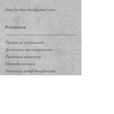
shop.for.banshee@gmail.com
Клієнтам
Програма лояльності
Доставка та повернення
Політика магазину
Методи оплати
Політика конфіденційності
Договір оферти
Співпраця
Запропонувати ідею мерчу
Слідкуйте за нами