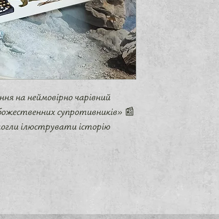
ння на неймовірно чарівний
божественних супротивників» 📰
могли ілюструвати історію