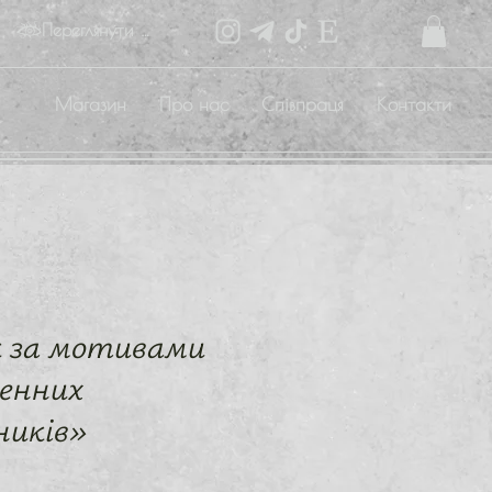
Переглянути бали
Магазин
Про нас
Співпраця
Контакти
к за мотивами
енних
ників»