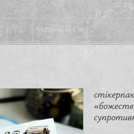
BANSHEE SHOP
стікерпа
«божеств
супротив