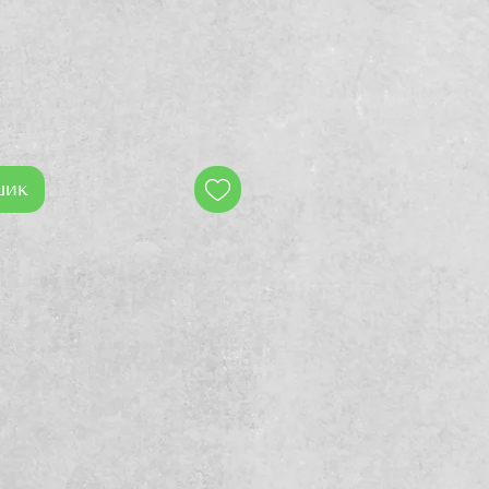
на
шик