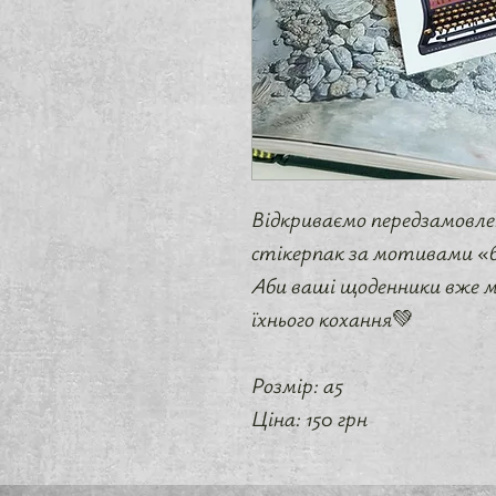
Відкриваємо передзамовле
стікерпак за мотивами «
Аби ваші щоденники вже 
їхнього кохання💚
Розмір: а5
Ціна: 150 грн