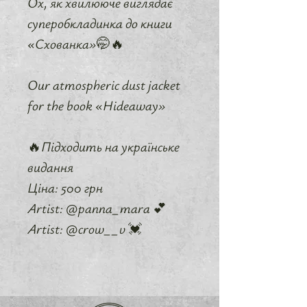
Ох, як хвилююче виглядає
суперобкладинка до книги
«Схованка»🤭🔥
Our atmospheric dust jacket
for the book «Hideaway»
🔥Підходить на українське
видання
Ціна: 500 грн
Artist: @panna_mara 💕
Artist: @crow__v 💓