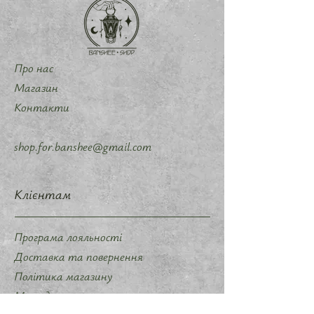
Про нас
Магазин
Контакти
shop.for.banshee@gmail.com
Клієнтам
Програма лояльності
Доставка та повернення
Політика магазину
Методи оплати