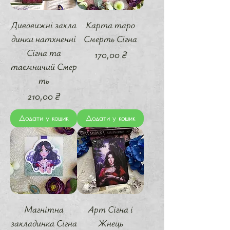
Дивовижні закла
Карта таро
динки натхненні
Смерть Сігна
Сігна та
Ціна
170,00 ₴
таємничий Смер
ть
Ціна
210,00 ₴
Додати у кошик
Додати у кошик
Магнітна
Арт Сігна і
закладинка Сігна
Жнець