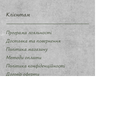
Клієнтам
Програма лояльності
Доставка та повернення
Політика магазину
Методи оплати
Політика конфіденційності
Договір оферти
Співпраця
Запропонувати ідею мерчу
Слідкуйте за нами
Instagram