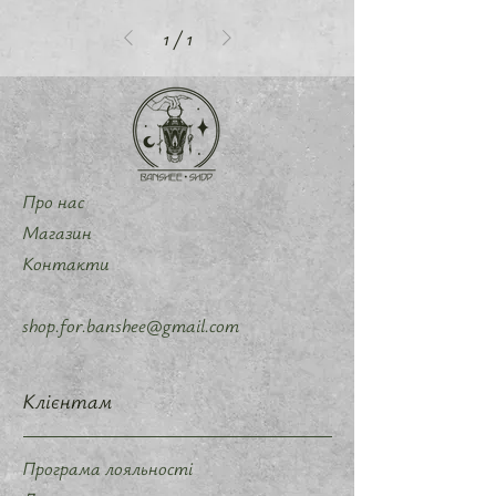
1
/
1
Про нас
Магазин
Контакти
shop.for.banshee@gmail.com
Клієнтам
Програма лояльності