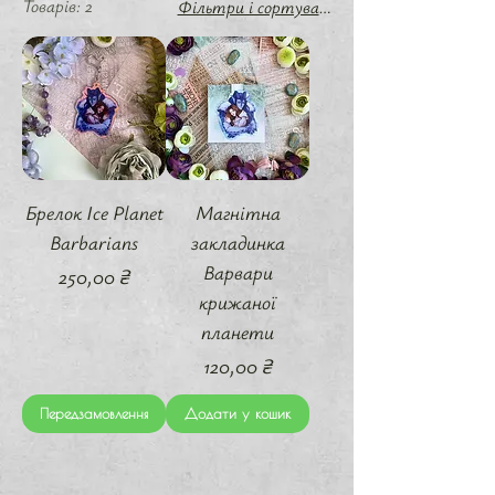
Товарів: 2
Фільтри і сортування
Брелок Ice Planet
Магнітна
Barbarians
закладинка
Варвари
Ціна
250,00 ₴
крижаної
планети
Ціна
120,00 ₴
Передзамовлення
Додати у кошик