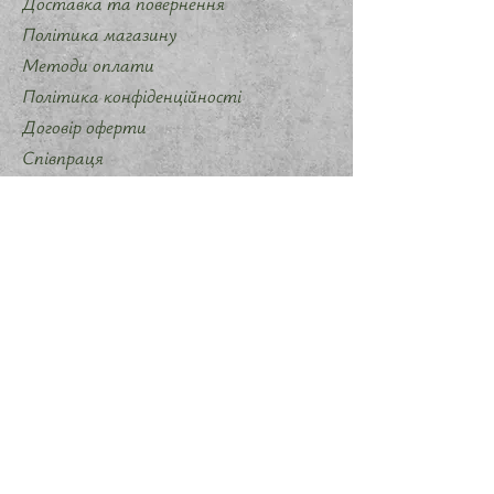
Доставка та повернення
Політика магазину
Методи оплати
Політика конфіденційності
Договір оферти
Співпраця
Запропонувати ідею мерчу
Слідкуйте за нами
Instagram
Telegram
TikTok
ФОП Шалавило Марія Михайлівна
ЄДРПО
3534505920
Львівська область, м. Львів, вул.