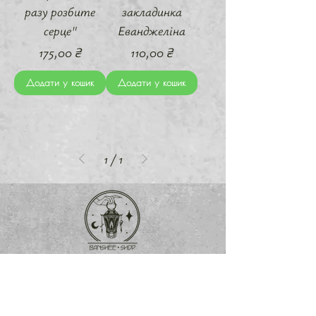
разу розбите
закладинка
серце"
Еванджеліна
Ціна
Ціна
175,00 ₴
110,00 ₴
Додати у кошик
Додати у кошик
1
/
1
Про нас
Магазин
Контакти