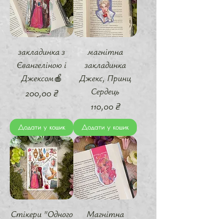
закладинка з
магнітна
Євангеліною і
закладинка
Джексом🍎
Джекс, Принц
Сердець
Ціна
200,00 ₴
Ціна
110,00 ₴
Додати у кошик
Додати у кошик
Стікери "Одного
Магнітна