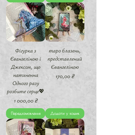
Фігурка з
таро блазень,
Євангеліною і
представлений
Джексом, що
Євангеліною
натхненна
Ціна
170,00 ₴
Одного разу
розбите серце💖
Ціна
1 000,00 ₴
Передзамовлення
Додати у кошик