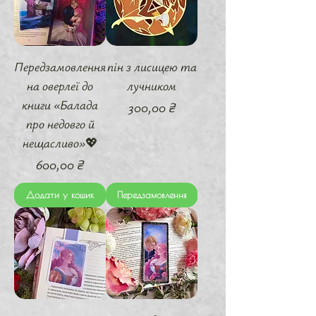
Передзамовлення
пін з лисицею та
на оверлеї до
лучником
книги «Балада
Ціна
300,00 ₴
про недовго й
нещасливо»💖
Ціна
600,00 ₴
Додати у кошик
Передзамовлення