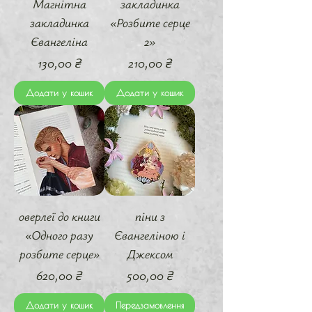
Магнітна
закладинка
закладинка
«Розбите серце
Євангеліна
2»
Ціна
Ціна
130,00 ₴
210,00 ₴
Додати у кошик
Додати у кошик
оверлеї до книги
піни з
«Одного разу
Євангеліною і
розбите серце»
Джексом
Ціна
Ціна
620,00 ₴
500,00 ₴
Додати у кошик
Передзамовлення