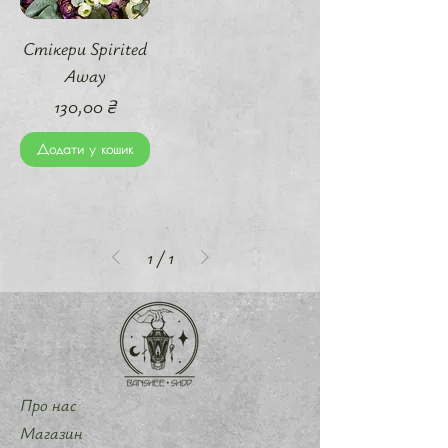
Стікери Spirited
Away
Ціна
130,00 ₴
Додати у кошик
1
/
1
Про нас
Магазин