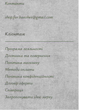
Контакти
shop.for.banshee@gmail.com
Клієнтам
Програма лояльності
Доставка та повернення
Політика магазину
Методи оплати
Політика конфіденційності
Договір оферти
Співпраця
Запропонувати ідею мерчу